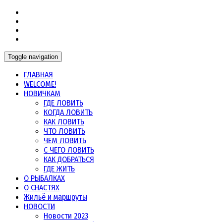
Морская рыбалка в Норвегии, в Мурманской области и
Морская рыбалка
других северных морях
Toggle navigation
ГЛАВНАЯ
WELCOME!
НОВИЧКАМ
ГДЕ ЛОВИТЬ
КОГДА ЛОВИТЬ
КАК ЛОВИТЬ
ЧТО ЛОВИТЬ
ЧЕМ ЛОВИТЬ
С ЧЕГО ЛОВИТЬ
КАК ДОБРАТЬСЯ
ГДЕ ЖИТЬ
О РЫБАЛКАХ
О СНАСТЯХ
Жильё и маршруты
НОВОСТИ
Новости 2023