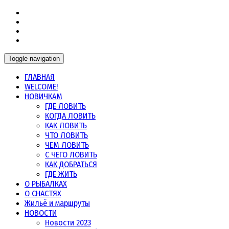
Морская рыбалка в Норвегии, в Мурманской области и
Морская рыбалка
других северных морях
Toggle navigation
ГЛАВНАЯ
WELCOME!
НОВИЧКАМ
ГДЕ ЛОВИТЬ
КОГДА ЛОВИТЬ
КАК ЛОВИТЬ
ЧТО ЛОВИТЬ
ЧЕМ ЛОВИТЬ
С ЧЕГО ЛОВИТЬ
КАК ДОБРАТЬСЯ
ГДЕ ЖИТЬ
О РЫБАЛКАХ
О СНАСТЯХ
Жильё и маршруты
НОВОСТИ
Новости 2023