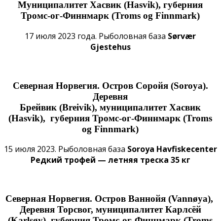
Муниципалитет Хасвик (Hasvik
), губерния
Тромс-ог-Финнмарк
(Troms og Finnmark)
17 июля 2023 года. Рыболовная база
Sørvær
Gjestehus
Северная Норвегия. Остров Соройя (Soroya).
Деревня
Брейвик
(
Breivik
),
муниципалитет
Хасвик
(Hasvik
),
губерния Тромс-ог-Финнмарк (Troms
og Finnmark)
15 июля 2023. Рыболовная база
Soroya Havfiskecenter
Редкий трофей — летняя треска 35 кг
Северная Норвегия. Остров Ваннойя (Vannøya),
Деревня Торсвог, муниципалитет Карлсёй
(Karlsøy), губерния Тромс-ог-Финнмарк (Troms