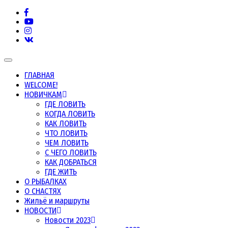
Морская рыбалка в Норвегии, в Мурманской области и
Морская рыбалка
других северных морях
Toggle
navigation
ГЛАВНАЯ
WELCOME!
НОВИЧКАМ
ГДЕ ЛОВИТЬ
КОГДА ЛОВИТЬ
КАК ЛОВИТЬ
ЧТО ЛОВИТЬ
ЧЕМ ЛОВИТЬ
С ЧЕГО ЛОВИТЬ
КАК ДОБРАТЬСЯ
ГДЕ ЖИТЬ
О РЫБАЛКАХ
О СНАСТЯХ
Жильё и маршруты
НОВОСТИ
Новости 2023