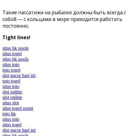
Такие пассатижи на рыбалке должны быть всегда с
собой — с кольцами в море приходится работать
постоянно.
Tight lines!
situs hk pools
situs togel
situs hk pools
situs toto
toto togel
slot gacor hari ini
toto togel
situs toto
slot online
slot online
situs slot
situs togel resmi
toto hk
situs toto
situs togel
slot gacor hari ini
situs hk pools