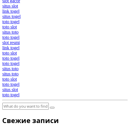
slot gacor
situs slot
link togel
situs togel
toto togel
toto slot
situs toto
toto togel
slot resmi
link togel
toto slot
toto togel
toto togel
situs toto
situs toto
toto slot
toto togel
situs slot
toto togel
Свежие записи