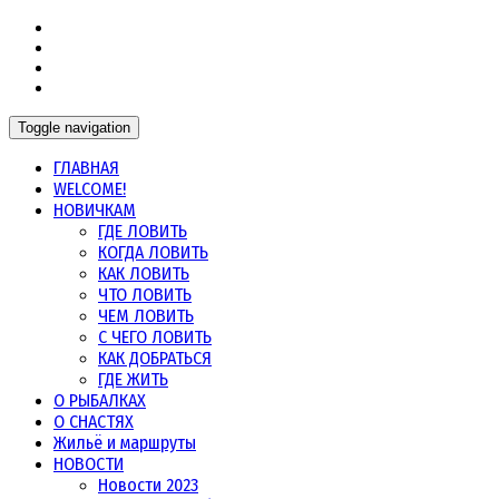
Морская рыбалка в Норвегии, в Мурманской области и
Морская рыбалка
других северных морях
Toggle navigation
ГЛАВНАЯ
WELCOME!
НОВИЧКАМ
ГДЕ ЛОВИТЬ
КОГДА ЛОВИТЬ
КАК ЛОВИТЬ
ЧТО ЛОВИТЬ
ЧЕМ ЛОВИТЬ
С ЧЕГО ЛОВИТЬ
КАК ДОБРАТЬСЯ
ГДЕ ЖИТЬ
О РЫБАЛКАХ
О СНАСТЯХ
Жильё и маршруты
НОВОСТИ
Новости 2023