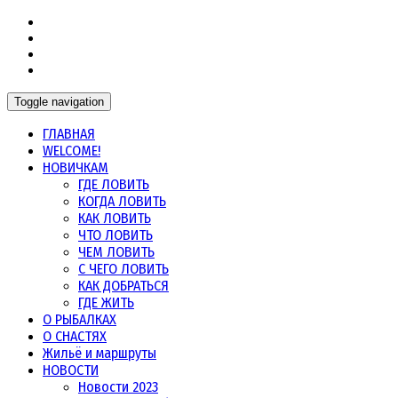
Морская рыбалка в Норвегии, в Мурманской области и
Морская рыбалка
других северных морях
Toggle navigation
ГЛАВНАЯ
WELCOME!
НОВИЧКАМ
ГДЕ ЛОВИТЬ
КОГДА ЛОВИТЬ
КАК ЛОВИТЬ
ЧТО ЛОВИТЬ
ЧЕМ ЛОВИТЬ
С ЧЕГО ЛОВИТЬ
КАК ДОБРАТЬСЯ
ГДЕ ЖИТЬ
О РЫБАЛКАХ
О СНАСТЯХ
Жильё и маршруты
НОВОСТИ
Новости 2023