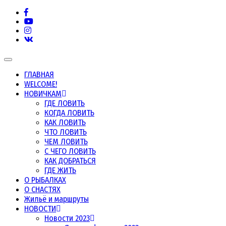
Морская рыбалка в Норвегии, в Мурманской области и
Морская рыбалка
Toggle
navigation
ГЛАВНАЯ
WELCOME!
НОВИЧКАМ
ГДЕ ЛОВИТЬ
КОГДА ЛОВИТЬ
КАК ЛОВИТЬ
ЧТО ЛОВИТЬ
ЧЕМ ЛОВИТЬ
С ЧЕГО ЛОВИТЬ
КАК ДОБРАТЬСЯ
ГДЕ ЖИТЬ
О РЫБАЛКАХ
О СНАСТЯХ
Жильё и маршруты
НОВОСТИ
Новости 2023