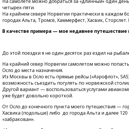
На самолете можно добраться за «длинный» один день
четырех-пяти.
На крайнем севере Норвегии практически в каждом бо
городах Альта, Тромсё, Хаммерфест, Хасвик, Сторсле
В качестве примера — мое недавнее путешествие н
До этой поездки я не один десяток раз ездил на рыба
На крайний север Норвегии самолетом можно попасть 
Осло до места назначения.
Из Москвы в Осло есть прямые рейсы («Аэрофлот», SAS
возможность съездить погулять по норвежской столи
Другой вариант — воспользоваться услугами авиакомпа
уже будет довольно короткой.
От Осло до конечного пункта моего путешествия — го
Хасвика (подольше) либо до города Альта и далее 120 
«забракован».