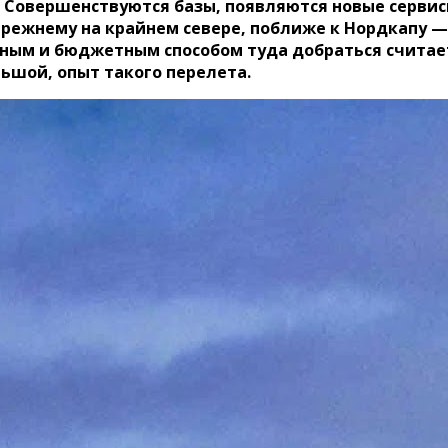
. Cовершенствуются базы, появляются новые сервис
ежнему на крайнем севере, поближе к Нордкапу — 
рным и бюджетным способом туда добраться считает
льшой, опыт такого перелета.