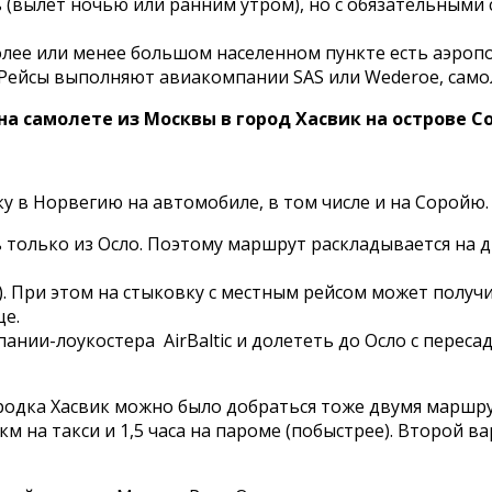
 (вылет ночью или ранним утром), но с обязательными 
лее или менее большом населенном пункте есть аэропор
т. Рейсы выполняют авиакомпании SAS или Wederoe, са
а самолете из Москвы в город Хасвик на острове Со
лку в Норвегию на автомобиле, в том числе и на Соройю
только из Осло. Поэтому маршрут раскладывается на д
). При этом на стыковку с местным рейсом может получ
це.
нии-лоукостера AirBaltic и долететь до Осло с пересад
родка Хасвик можно было добраться тоже двумя маршру
км на такси и 1,5 часа на пароме (побыстрее). Второй 