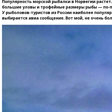
Популярность морской рыбалки в Норвегии растет
большие уловы и трофейные размеры рыбы — по-пр
У рыболовов-туристов из России наиболее популя
выбирается авиа сообщение. Вот мой, не очень бо