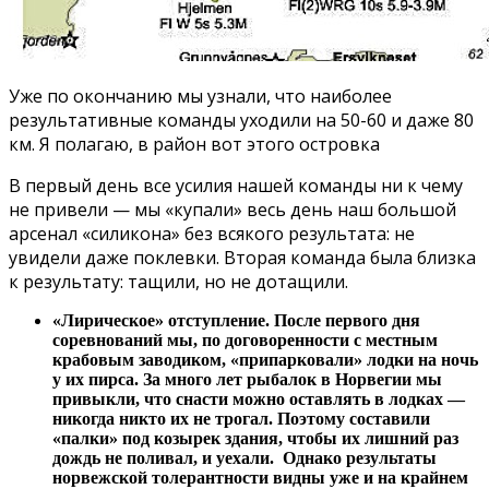
Уже по окончанию мы узнали, что наиболее
результативные команды уходили на 50-60 и даже 80
км. Я полагаю, в район вот этого островка
В первый день все усилия нашей команды ни к чему
не привели — мы «купали» весь день наш большой
арсенал «силикона» без всякого результата: не
увидели даже поклевки. Вторая команда была близка
к результату: тащили, но не дотащили.
«Лирическое» отступление. После первого дня
соревнований мы, по договоренности с местным
крабовым заводиком, «припарковали» лодки на ночь
у их пирса. За много лет рыбалок в Норвегии мы
привыкли, что снасти можно оставлять в лодках —
никогда никто их не трогал. Поэтому составили
«палки» под козырек здания, чтобы их лишний раз
дождь не поливал, и уехали. Однако результаты
норвежской толерантности видны уже и на крайнем