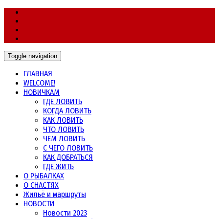
Морская рыбалка в Норвегии, в Мурманской области и
Морская рыбалка
других северных морях
Toggle navigation
ГЛАВНАЯ
WELCOME!
НОВИЧКАМ
ГДЕ ЛОВИТЬ
КОГДА ЛОВИТЬ
КАК ЛОВИТЬ
ЧТО ЛОВИТЬ
ЧЕМ ЛОВИТЬ
С ЧЕГО ЛОВИТЬ
КАК ДОБРАТЬСЯ
ГДЕ ЖИТЬ
О РЫБАЛКАХ
О СНАСТЯХ
Жильё и маршруты
НОВОСТИ
Новости 2023