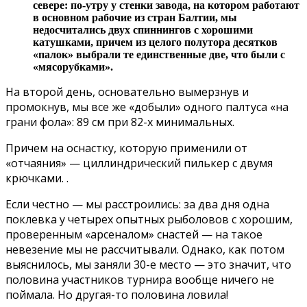
севере: по-утру у стенки завода, на котором работают
в основном рабочие из стран Балтии, мы
недосчитались двух спиннингов с хорошими
катушками, причем из целого полутора десятков
«палок» выбрали те единственные две, что были с
«мясорубками».
На второй день, основательно вымерзнув и
промокнув, мы все же «добыли» одного палтуса «на
грани фола»: 89 см при 82-х минимальных.
Причем на оснастку, которую применили от
«отчаяния» — циллиндрический пилькер с двумя
крючками. .
Если честно — мы расстроились: за два дня одна
поклевка у четырех опытных рыболовов с хорошим,
проверенным «арсеналом» снастей — на такое
невезение мы не рассчитывали. Однако, как потом
выяснилось, мы заняли 30-е место — это значит, что
половина участников турнира вообще ничего не
поймала. Но другая-то половина ловила!