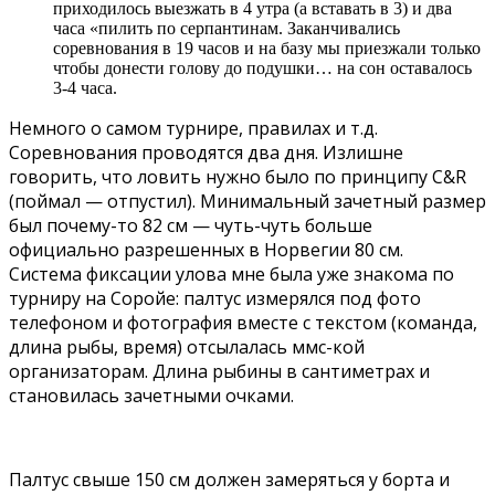
приходилось выезжать в 4 утра (а вставать в 3) и два
часа «пилить по серпантинам. Заканчивались
соревнования в 19 часов и на базу мы приезжали только
чтобы донести голову до подушки… на сон оставалось
3-4 часа.
Немного о самом турнире, правилах и т.д.
Соревнования проводятся два дня. Излишне
говорить, что ловить нужно было по принципу C&R
(поймал — отпустил). Минимальный зачетный размер
был почему-то 82 см — чуть-чуть больше
официально разрешенных в Норвегии 80 см.
Система фиксации улова мне была уже знакома по
турниру на Соройе: палтус измерялся под фото
телефоном и фотография вместе с текстом (команда,
длина рыбы, время) отсылалась ммс-кой
организаторам. Длина рыбины в сантиметрах и
становилась зачетными очками.
Палтус свыше 150 см должен замеряться у борта и