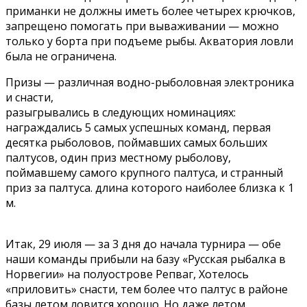
приманки не должны иметь более четырех крючков,
запрещено помогать при вываживании — можно
только у борта при подъеме рыбы. Акватория ловли
была не ограничена.
Призы — различная водно-рыболовная электроника
и снасти,
разыгрывались в следующих номинациях:
награждались 5 самых успешных команд, первая
десятка рыболовов, поймавших самых больших
палтусов, один приз местному рыболову,
поймавшему самого крупного палтуса, и странный
приз за палтуса. длина которого наиболее близка к 1
м.
Итак, 29 июля — за 3 дня до начала турнира — обе
наши команды прибыли на базу «Русская рыбалка в
Норвегии» на полуострове Репваг, Хотелось
«приловить» снасти, тем более что палтус в районе
базы летом ловится хорошо. Но даже летом