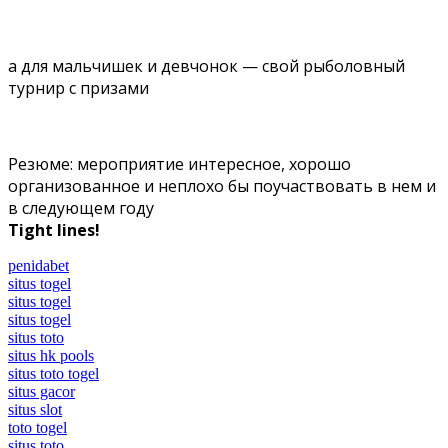
а для мальчишек и девчонок — свой рыболовный
турнир с призами
Резюме: мероприятие интересное, хорошо
организованное и неплохо бы поучаствовать в нем и
в следующем году
Tight lines!
penidabet
situs togel
situs togel
situs togel
situs toto
situs hk pools
situs toto togel
situs gacor
situs slot
toto togel
situs toto